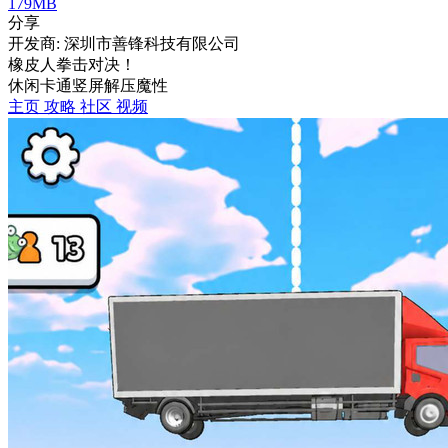
179MB
分享
开发商: 深圳市善锋科技有限公司
橡皮人拳击对决！
休闲
卡通
竖屏
解压
魔性
主页
攻略
社区
视频