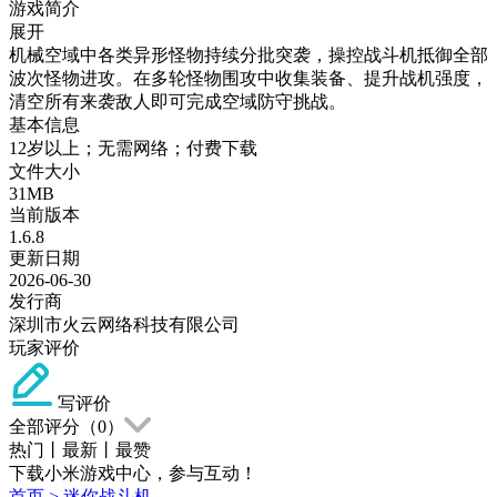
游戏简介
展开
机械空域中各类异形怪物持续分批突袭，操控战斗机抵御全部
波次怪物进攻。在多轮怪物围攻中收集装备、提升战机强度，
清空所有来袭敌人即可完成空域防守挑战。
基本信息
12岁以上；无需网络；付费下载
文件大小
31MB
当前版本
1.6.8
更新日期
2026-06-30
发行商
深圳市火云网络科技有限公司
玩家评价
写评价
全部评分（
0
）
热门
丨
最新
丨
最赞
下载小米游戏中心，参与互动！
首页
>
迷你战斗机