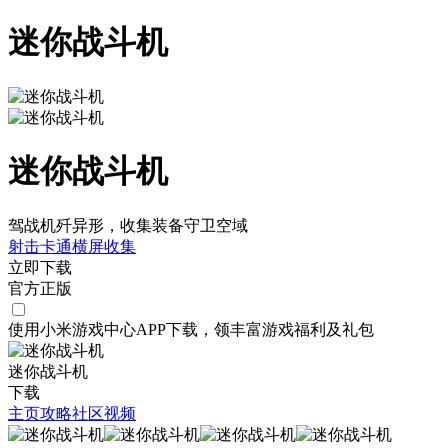
迷你战斗机
迷你战斗机
驾战机歼异形，收集装备守卫空域
射击
卡通
横屏
收集
立即下载
官方正版
使用小米游戏中心APP
下载
，领丰富游戏
福利
及
礼包
迷你战斗机
下载
主页
攻略
社区
视频