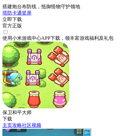
搭建炮台布防线，抵御怪物守护领地
塔防
卡通
竖屏
立即下载
官方正版
使用小米游戏中心APP
下载
，领丰富游戏
福利
及
礼包
保卫和平大师
下载
主页
攻略
社区
视频