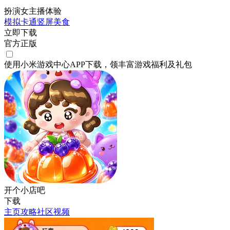
扮演女主播体验
模拟
卡通
竖屏
美食
立即下载
官方正版
使用小米游戏中心APP
下载
，领丰富游戏
福利
及
礼包
开个小店吧
下载
主页
攻略
社区
视频