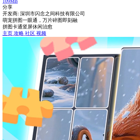
109MB
分享
开发商: 深圳市闪念之间科技有限公司
萌宠拼图一眼通，万片碎图即刻融
拼图
卡通
竖屏
休闲
治愈
主页
攻略
社区
视频