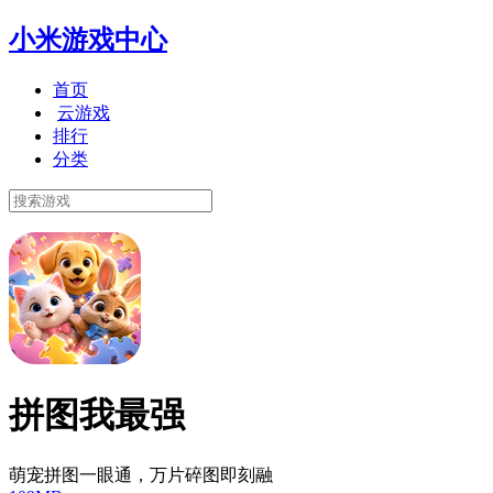
小米游戏中心
首页
云游戏
排行
分类
拼图我最强
萌宠拼图一眼通，万片碎图即刻融