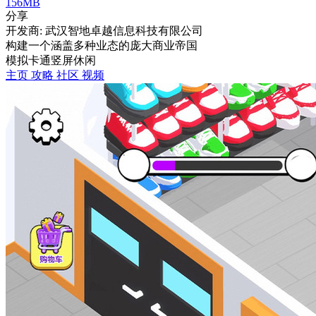
156MB
分享
开发商: 武汉智地卓越信息科技有限公司
构建一个涵盖多种业态的庞大商业帝国
模拟
卡通
竖屏
休闲
主页
攻略
社区
视频