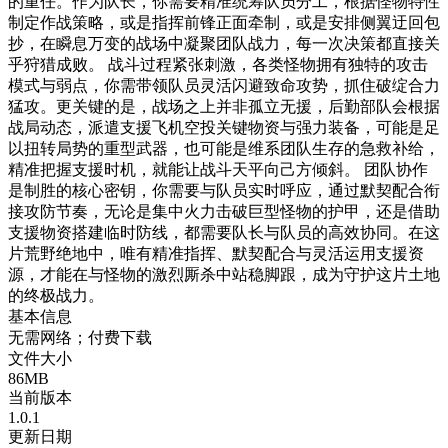
的重任。作为队长，你需要精准统筹队员分工，根据怪物特性
制定作战策略，或是指挥前锋正面牵制，或是安排侧翼迂回包
抄，在瞬息万变的战场中凝聚团队战力，每一次决策都直接关
乎狩猎成败。 战斗过程紧张刺激，各类怪物拥有独特的攻击
模式与弱点，你需带领队员灵活闪避致命攻势，抓住破绽合力
猛攻。更关键的是，战场之上并非孤立无援，后勤部队会根据
战局动态，派遣支援飞机空投关键物资与强力装备，可能是足
以扭转局势的重型武器，也可能是维系团队生存的急救补给，
精准把握支援时机，就能让战斗天平向己方倾斜。 团队协作
是制胜的核心密钥，你需要与队员实时呼应，通过默契配合衔
接攻防节奏，无论是集中火力击破巨型怪物的护甲，还是借助
支援物资搭建临时防线，都需要队长与队员的高效协同。在这
片荒野绝地中，唯有精准指挥、默契配合与灵活运用支援资
源，才能在与怪物的激烈厮杀中站稳脚跟，成为守护这片土地
的终极战力。
基本信息
无需网络；付费下载
文件大小
86MB
当前版本
1.0.1
更新日期