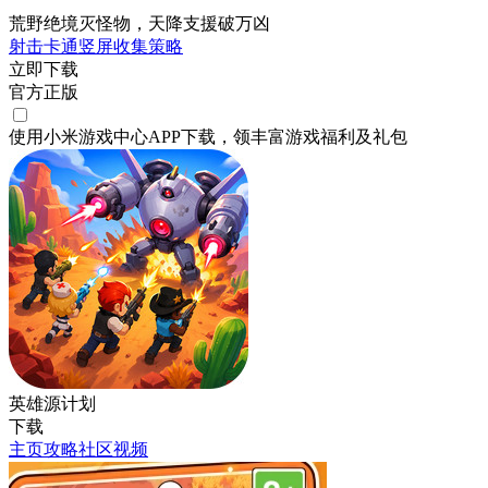
荒野绝境灭怪物，天降支援破万凶
射击
卡通
竖屏
收集
策略
立即下载
官方正版
使用小米游戏中心APP
下载
，领丰富游戏
福利
及
礼包
英雄源计划
下载
主页
攻略
社区
视频