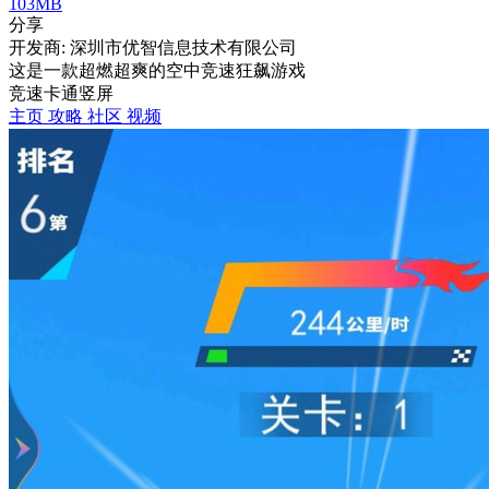
103MB
分享
开发商: 深圳市优智信息技术有限公司
这是一款超燃超爽的空中竞速狂飙游戏
竞速
卡通
竖屏
主页
攻略
社区
视频