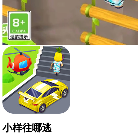
小样往哪逃