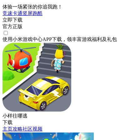
体验一场紧张的你追我跑！
竞速
卡通
竖屏
跑酷
立即下载
官方正版
使用小米游戏中心APP
下载
，领丰富游戏
福利
及
礼包
小样往哪逃
下载
主页
攻略
社区
视频