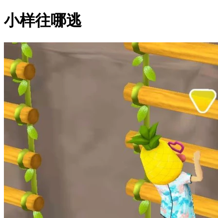
小样往哪逃