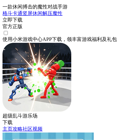
一款休闲搏击的魔性对战手游
格斗
卡通
竖屏
休闲
解压
魔性
立即下载
官方正版
使用小米游戏中心APP
下载
，领丰富游戏
福利
及
礼包
超级乱斗游乐场
下载
主页
攻略
社区
视频