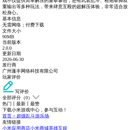
戏不仅提供简单解压的重拳暴击，还有武装乱斗、枪炮拳脚双
重输出等多种玩法，带来肆意互殴的超解压体验，非常适合放
松身心。
基本信息
无需网络；付费下载
文件大小
90MB
当前版本
2.0.0
更新日期
2026-06-30
发行商
广州蓬丰网络科技有限公司
玩家评价
写评价
全部评分（
0
）
热门
丨
最新
丨
最赞
下载小米游戏中心，参与互动！
首页
>
超级乱斗游乐场
友情链接
小米应用商店
小米商城
英雄互娱