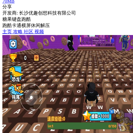
70MB
分享
开发商: 长沙优趣创想科技有限公司
糖果键盘跑酷
跑酷
卡通
横屏
休闲
解压
主页
攻略
社区
视频