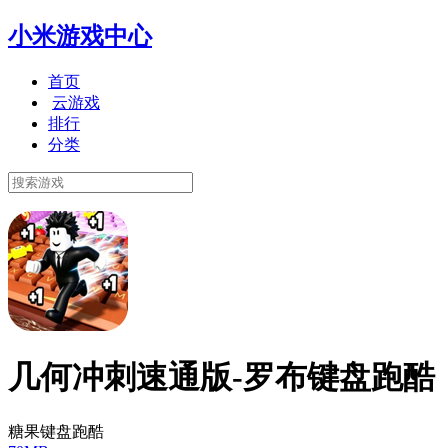
小米游戏中心
首页
云游戏
排行
分类
几何冲刺速通版-罗布键盘跑酷
糖果键盘跑酷