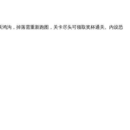
跃鸿沟，掉落需重新跑图，关卡尽头可领取奖杯通关。内设恐