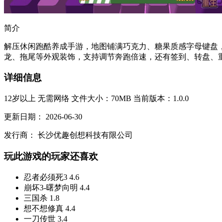
简介
解压休闲跑酷养成手游，地图铺满巧克力、糖果质感字母键盘
龙、拖尾等外观装饰，支持调节奔跑倍速，还有签到、转盘、重
详细信息
12岁以上
无需网络
文件大小：70MB
当前版本：1.0.0
更新日期：
2026-06-30
发行商：
长沙优趣创想科技有限公司
玩此游戏的玩家还喜欢
忍者必须死3
4.6
崩坏3-曙梦向明
4.4
三国杀
1.8
想不想修真
4.4
一刀传世
3.4