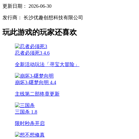
更新日期：
2026-06-30
发行商：
长沙优趣创想科技有限公司
玩此游戏的玩家还喜欢
忍者必须死3
4.6
全新活动玩法「寻宝大冒险」
崩坏3-曙梦向明
4.4
主线第二部终章更新
三国杀
1.8
限时秒杀开启