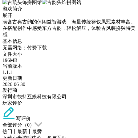
游戏简介
展开
满含古典古韵的休闲益智游戏，海量传统簪钗凤冠素材丰富。
在搭配创作中感受东方古韵，轻松解压，体验古风装扮独特美
感
基本信息
无需网络；付费下载
文件大小
196MB
当前版本
1.1.1
更新日期
2026-06-30
发行商
深圳市快抖互娱科技有限公司
玩家评价
写评价
全部评分（
0
）
热门
丨
最新
丨
最赞
下载小米游戏中心，参与互动！