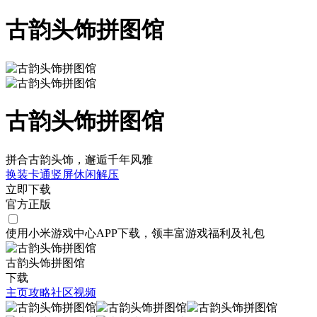
古韵头饰拼图馆
古韵头饰拼图馆
拼合古韵头饰，邂逅千年风雅
换装
卡通
竖屏
休闲
解压
立即下载
官方正版
使用小米游戏中心APP
下载
，领丰富游戏
福利
及
礼包
古韵头饰拼图馆
下载
主页
攻略
社区
视频