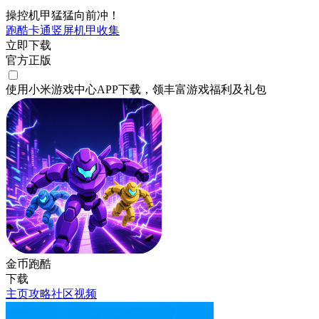
操控机甲猛猛向前冲！
跑酷
卡通
竖屏
机甲
收集
立即下载
官方正版
使用小米游戏中心APP
下载
，领丰富游戏
福利
及
礼包
金币跑酷
下载
主页
攻略
社区
视频