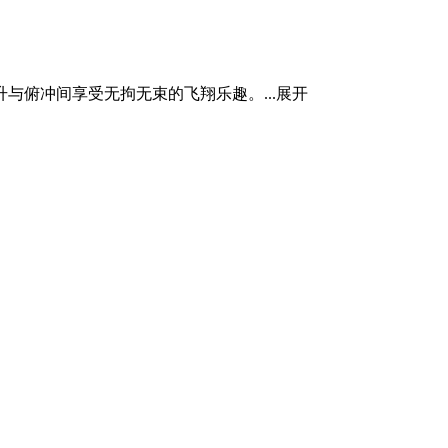
俯冲间享受无拘无束的飞翔乐趣。...
展开