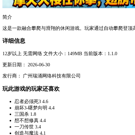
简介
这是一款融合攀爬与滑翔的休闲游戏。玩家通过自动攀爬登顶高
详细信息
12岁以上
无需网络
文件大小：149MB
当前版本：1.1.0
更新日期：
2026-06-30
发行商：
广州瑞涌网络科技有限公司
玩此游戏的玩家还喜欢
忍者必须死3
4.6
崩坏3-曙梦向明
4.4
三国杀
1.8
想不想修真
4.4
一刀传世
3.4
创造与魔法
4.1