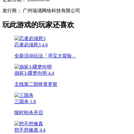
发行商：
广州瑞涌网络科技有限公司
玩此游戏的玩家还喜欢
忍者必须死3
4.6
全新活动玩法「寻宝大冒险」
崩坏3-曙梦向明
4.4
主线第二部终章更新
三国杀
1.8
限时秒杀开启
想不想修真
4.4