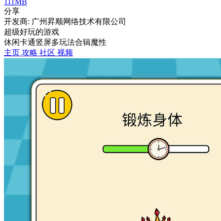
111MB
分享
开发商: 广州昇顺网络技术有限公司
超级好玩的游戏
休闲
卡通
竖屏
多玩法合辑
魔性
主页
攻略
社区
视频