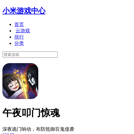
小米游戏中心
首页
云游戏
排行
分类
午夜叩门惊魂
深夜诡门响动，布防抵御百鬼侵袭