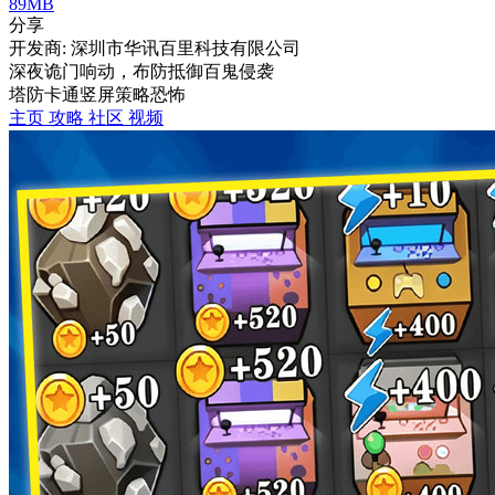
89MB
分享
开发商: 深圳市华讯百里科技有限公司
深夜诡门响动，布防抵御百鬼侵袭
塔防
卡通
竖屏
策略
恐怖
主页
攻略
社区
视频