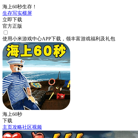
海上60秒生存！
生存
写实
横屏
立即下载
官方正版
使用小米游戏中心APP
下载
，领丰富游戏
福利
及
礼包
海上60秒
下载
主页
攻略
社区
视频