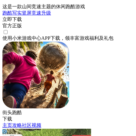
这是一款山间竞速主题的休闲跑酷游戏
跑酷
写实
竖屏
竞速
升级
立即下载
官方正版
使用小米游戏中心APP
下载
，领丰富游戏
福利
及
礼包
街头跑酷
下载
主页
攻略
社区
视频