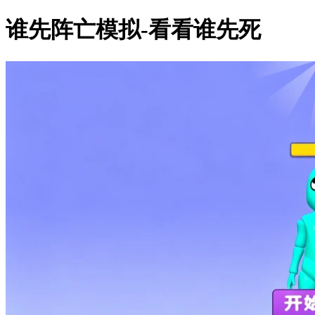
谁先阵亡模拟-看看谁先死