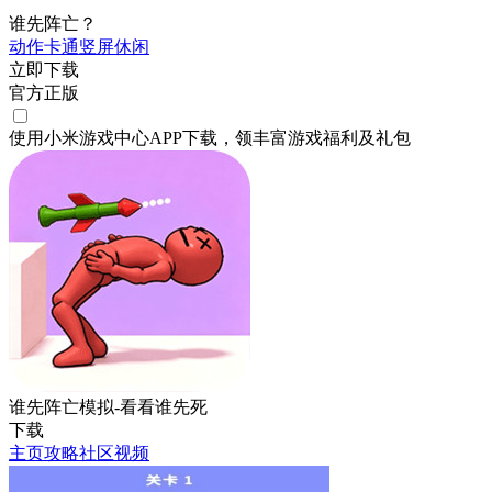
谁先阵亡？
动作
卡通
竖屏
休闲
立即下载
官方正版
使用小米游戏中心APP
下载
，领丰富游戏
福利
及
礼包
谁先阵亡模拟-看看谁先死
下载
主页
攻略
社区
视频