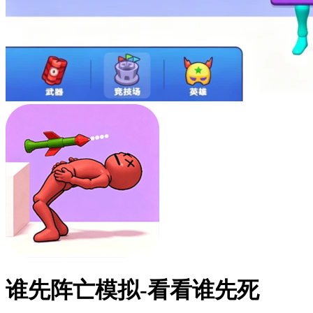
谁先阵亡模拟-看看谁先死