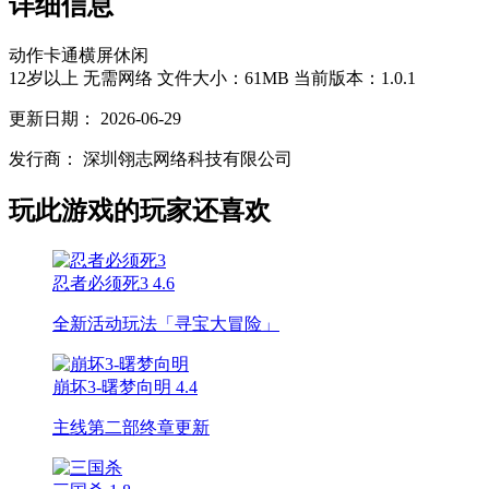
详细信息
动作
卡通
横屏
休闲
12岁以上
无需网络
文件大小：61MB
当前版本：1.0.1
更新日期：
2026-06-29
发行商：
深圳翎志网络科技有限公司
玩此游戏的玩家还喜欢
忍者必须死3
4.6
全新活动玩法「寻宝大冒险」
崩坏3-曙梦向明
4.4
主线第二部终章更新