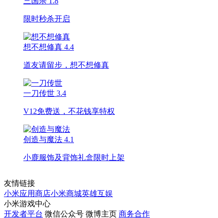
三国杀
1.8
限时秒杀开启
想不想修真
4.4
道友请留步，想不想修真
一刀传世
3.4
V12免费送，不花钱享特权
创造与魔法
4.1
小鹿服饰及背饰礼盒限时上架
友情链接
小米应用商店
小米商城
英雄互娱
小米游戏中心
开发者平台
微信公众号
微博主页
商务合作