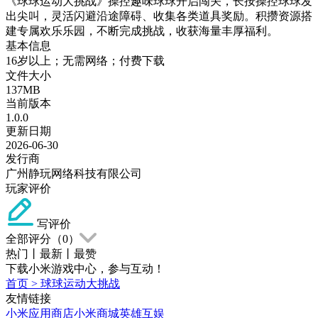
《球球运动大挑战》操控趣味球球开启闯关，长按操控球球发
出尖叫，灵活闪避沿途障碍、收集各类道具奖励。积攒资源搭
建专属欢乐乐园，不断完成挑战，收获海量丰厚福利。
基本信息
16岁以上；无需网络；付费下载
文件大小
137MB
当前版本
1.0.0
更新日期
2026-06-30
发行商
广州静玩网络科技有限公司
玩家评价
写评价
全部评分（
0
）
热门
丨
最新
丨
最赞
下载小米游戏中心，参与互动！
首页
>
球球运动大挑战
友情链接
小米应用商店
小米商城
英雄互娱