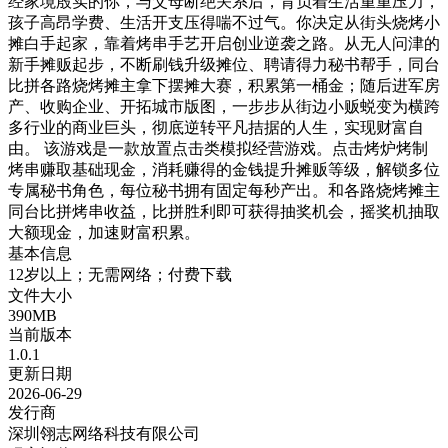
经家境殷实的你，与父母断绝关系后，背负着生活重重压力，
孩子高昂学费、生活开支压得喘不过气。你决定从街头烧烤小
摊白手起家，靠着烤串手艺开启创业逆袭之路。从无人问津的
新手摊贩起步，不断刷钱升级摊位、聘请得力秘书帮手，同台
比拼各路烧烤摊主拿下摆摊大赛，积累第一桶金；随后进军房
产、收购企业、开拓城市版图，一步步从街边小贩蜕变为横跨
多行业的商业巨头，彻底逆转平凡拮据的人生，实现财富自
由。 该游戏是一款放置点击类模拟经营游戏。点击烤炉烤制
烤串赚取基础现金，消耗赚得的金钱提升摊贩等级，解锁多位
专属秘书角色，每位秘书拥有固定每秒产出。和各路烧烤摊主
同台比拼烤串收益，比拼胜利即可获得抽奖机会，摇奖机抽取
大额现金，加速财富积累。
基本信息
12岁以上；无需网络；付费下载
文件大小
390MB
当前版本
1.0.1
更新日期
2026-06-29
发行商
深圳翎志网络科技有限公司