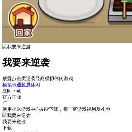
我要来逆袭
放置点击类逆袭经商模拟休闲游戏
模拟
卡通
竖屏
休闲
立即下载
官方正版
使用小米游戏中心APP
下载
，领丰富游戏
福利
及
礼包
我要来逆袭
下载