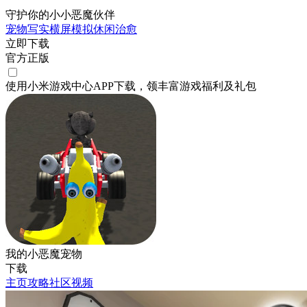
守护你的小小恶魔伙伴
宠物
写实
横屏
模拟
休闲
治愈
立即下载
官方正版
使用小米游戏中心APP
下载
，领丰富游戏
福利
及
礼包
我的小恶魔宠物
下载
主页
攻略
社区
视频