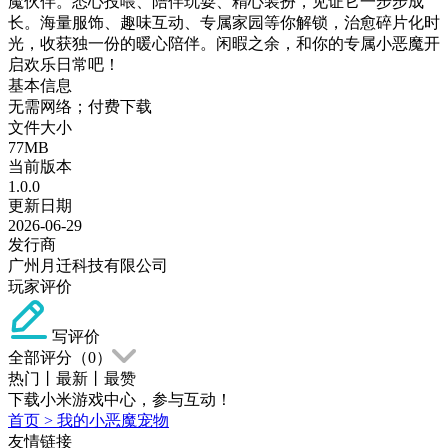
魔伙伴。悉心投喂、陪伴玩耍、精心装扮，见证它一步步成
长。海量服饰、趣味互动、专属家园等你解锁，治愈碎片化时
光，收获独一份的暖心陪伴。闲暇之余，和你的专属小恶魔开
启欢乐日常吧！
基本信息
无需网络；付费下载
文件大小
77MB
当前版本
1.0.0
更新日期
2026-06-29
发行商
广州月迁科技有限公司
玩家评价
写评价
全部评分（
0
）
热门
丨
最新
丨
最赞
下载小米游戏中心，参与互动！
首页
>
我的小恶魔宠物
友情链接