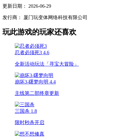
更新日期：
2026-06-29
发行商：
厦门玩变体网络科技有限公司
玩此游戏的玩家还喜欢
忍者必须死3
4.6
全新活动玩法「寻宝大冒险」
崩坏3-曙梦向明
4.4
主线第二部终章更新
三国杀
1.8
限时秒杀开启