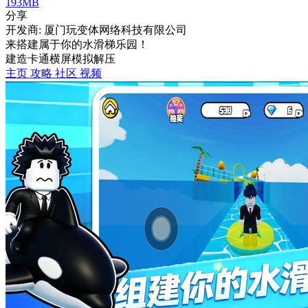
193MB
分享
开发商: 厦门玩变体网络科技有限公司
来搭建属于你的水滑梯乐园！
建造
卡通
横屏
模拟
解压
主页
攻略
社区
视频