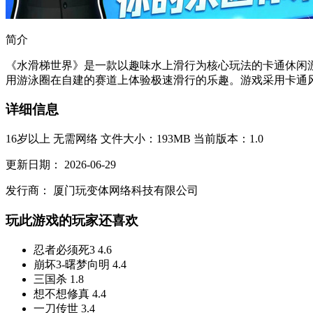
简介
《水滑梯世界》是一款以趣味水上滑行为核心玩法的卡通休闲
用游泳圈在自建的赛道上体验极速滑行的乐趣。游戏采用卡通风
详细信息
16岁以上
无需网络
文件大小：193MB
当前版本：1.0
更新日期：
2026-06-29
发行商：
厦门玩变体网络科技有限公司
玩此游戏的玩家还喜欢
忍者必须死3
4.6
崩坏3-曙梦向明
4.4
三国杀
1.8
想不想修真
4.4
一刀传世
3.4