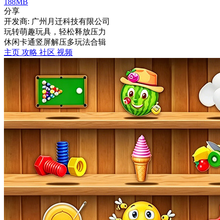
188MB
分享
开发商: 广州月迁科技有限公司
玩转萌趣玩具，轻松释放压力
休闲
卡通
竖屏
解压
多玩法合辑
主页
攻略
社区
视频