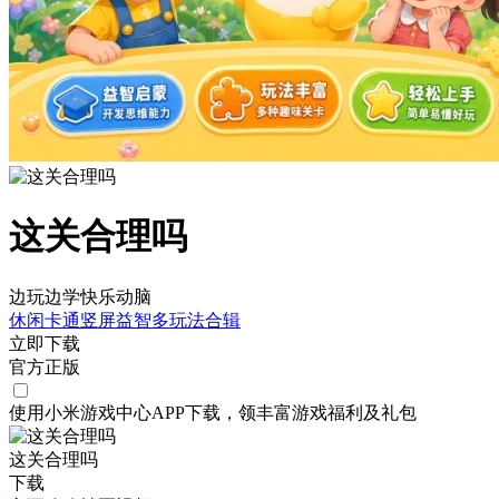
这关合理吗
边玩边学快乐动脑
休闲
卡通
竖屏
益智
多玩法合辑
立即下载
官方正版
使用小米游戏中心APP
下载
，领丰富游戏
福利
及
礼包
这关合理吗
下载