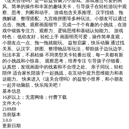
《这关合理吗》是一款益智脑力小游戏。游戏通过可爱的画
风、简单的操作和丰富的趣味关卡，引导孩子在轻松游玩中观
察、思考、判断和动手。 游戏包含关系推理、汉字找错、拖
拽解谜、整理搭配、九宫格拼图等多种玩法。小朋友可以通过
点击、拖拽、观察画面细节，完成一个个有趣的小挑战，在游
戏中锻炼专注力、观察力、逻辑思维和基础认知能力。 游戏
特色： 低幼友好，轻松上手 画面明亮可爱，操作简单直观，
小朋友点一点、拖一拖就能玩。 益智启蒙，快乐动脑 通过找
关系、认汉字、拼图、整理物品等玩法，帮助孩子边玩边学。
玩法丰富，不易枯燥 不同类型关卡轮番出现，每一关都有新
的小挑战和小惊喜。 观察思考，培养专注 引导孩子仔细看、
认真想，发现画面中的线索和不合理之处。 亲子同玩，轻松
陪伴 适合家长陪孩子一起挑战，在互动中提升思维能力和表
达能力。 快来进入《这关合理吗》的益智小世界，和小朋友
一起开动脑筋，快乐闯关吧！
基本信息
16岁以上；无需网络；付费下载
文件大小
218MB
当前版本
3.0.0
更新日期