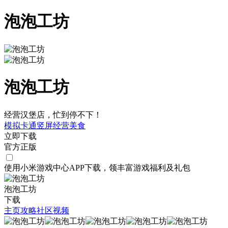
泡泡工坊
泡泡工坊
经营汉堡店，忙到停不下！
模拟
卡通
竖屏
经营
美食
立即下载
官方正版
使用小米游戏中心APP
下载
，领丰富游戏
福利
及
礼包
泡泡工坊
下载
主页
攻略
社区
视频