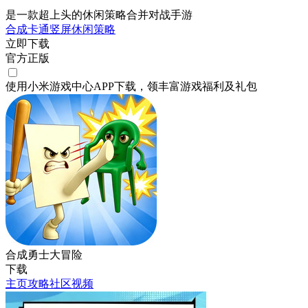
是一款超上头的休闲策略合并对战手游
合成
卡通
竖屏
休闲
策略
立即下载
官方正版
使用小米游戏中心APP
下载
，领丰富游戏
福利
及
礼包
合成勇士大冒险
下载
主页
攻略
社区
视频