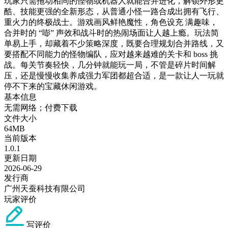
玩家只需拖动相同的怪物或机器人就能合并进化，解锁外形更
酷、技能更强的全新形态，从普通小怪一路合成出拥有飞行、
重火力的终极战士。游戏画风鲜艳魔性，角色设充 满趣味，
合并时的 “嘭” 声效和战斗时的热闹场面让人越上瘾。玩法简
单易上手，却藏着不少策略深度，既要合理规划合并路线，又
要搭配不同能力的怪物编队，应对越来越难的关卡和 boss 挑
战。每关节奏轻快，几分钟就能玩一局，不管是碎片时间解
压，还是慢慢收集养成强力军团都超合适，是一款让人一玩就
停不下来的宝藏休闲游戏。
基本信息
无需网络；付费下载
文件大小
64MB
当前版本
1.0.1
更新日期
2026-06-29
发行商
广州天蚕科技有限公司
玩家评价
写评价