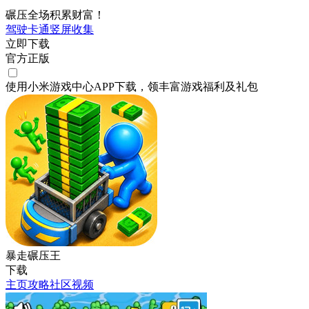
碾压全场积累财富！
驾驶
卡通
竖屏
收集
立即下载
官方正版
使用小米游戏中心APP
下载
，领丰富游戏
福利
及
礼包
暴走碾压王
下载
主页
攻略
社区
视频