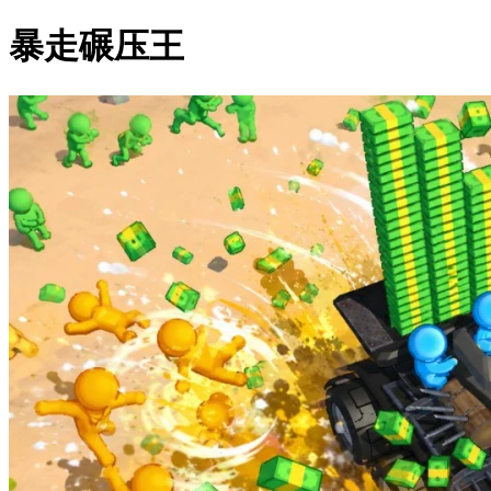
暴走碾压王