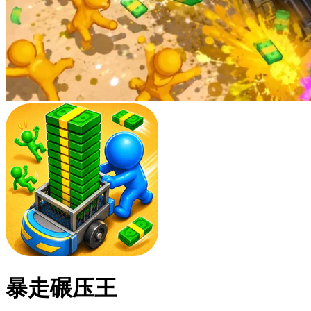
暴走碾压王