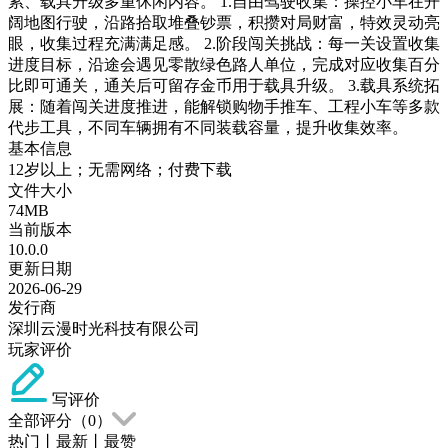
累、载具升级多重休闲内容。 1.自由驾驶收集：操控小车在开
阔地图行驶，沿路拾取堆叠钞票，积攒对局财富，特效灵动亮
眼，收集过程充满满足感。 2.阶段闯关挑战：每一关设置收集
进度目标，沿途会遇见零散绿色路人单位，完成对应收集百分
比即可通关，通关后可留存金币用于载具升级。 3.载具系统拓
展：随着闯关进度推进，能解锁购物手推车、工程小车等多款
代步工具，不同车辆拥有不同装载容量，提升收集效率。
基本信息
12岁以上；无需网络；付费下载
文件大小
74MB
当前版本
10.0.0
更新日期
2026-06-29
发行商
深圳云漫时光科技有限公司
玩家评价
写评价
全部评分（
0
）
热门
丨
最新
丨
最赞