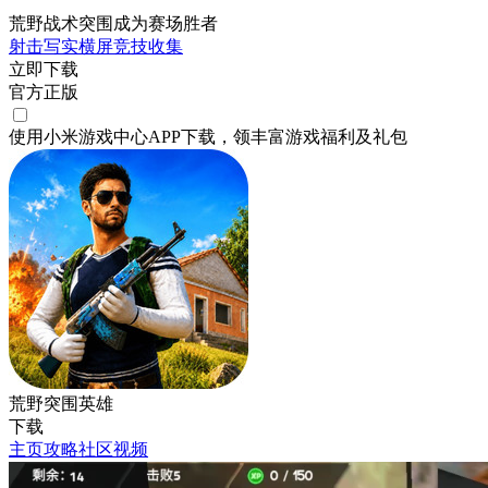
荒野战术突围成为赛场胜者
射击
写实
横屏
竞技
收集
立即下载
官方正版
使用小米游戏中心APP
下载
，领丰富游戏
福利
及
礼包
荒野突围英雄
下载
主页
攻略
社区
视频