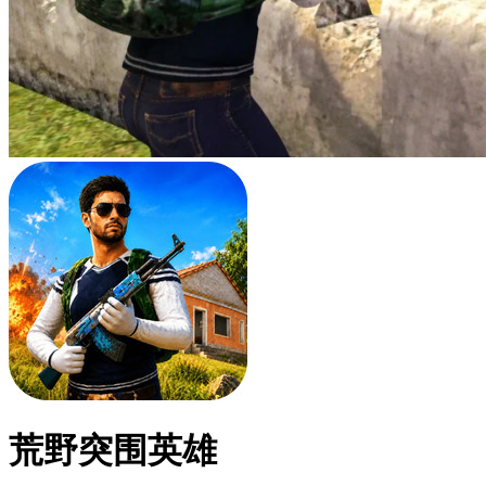
荒野突围英雄