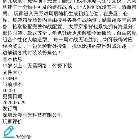
多元场景，掩体细节完整，融合了战术策略与生存竞技，共同
构建了一个触手可及的硬核战场，让人瞬间沉浸其中，热血沸
腾。 玩家进入荒野对局后随机生成初始点位，在房屋、仓
库、集装箱等场景内自由搜寻各类作战物资，涵盖超多丰富装
备，拾取搭配完整作战配置。 大厅穿搭背包系统拥有海量分
部位时装，款式齐全，角色升级逐步解锁全新服饰，自由搭配
组合个性化人物造型。 每一局对战无论胜负，均可获得对应
经验奖励，一边体验野外搜集、掩体比拼的突围对战乐趣，一
边解锁各式时装装扮角色！
基本信息
12岁以上；无需网络；付费下载
文件大小
178MB
当前版本
10.0.0
更新日期
2026-06-29
发行商
深圳云漫时光科技有限公司
玩家评价
写评价