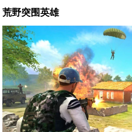
荒野突围英雄