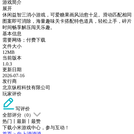
游戏简介
展开
休闲益智三消小游戏，可爱糖果画风治愈十足。滑动匹配相同
图案即可消除，海量趣味关卡搭配特色道具，轻松上手，碎片
时间畅享解压闯关乐趣。
基本信息
需要网络；付费下载
文件大小
12MB
当前版本
1.0.3
更新日期
2026-07-16
发行商
北京纵程科技有限公司
玩家评价
写评价
全部评分（
0
）
热门
丨
最新
丨
最赞
下载小米游戏中心，参与互动！
首页
>
向上消消消