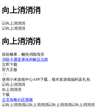
向上消消消
向上消消消
缤纷糖果，畅快消除闯关
消除
卡通
竖屏
休闲
解压
治愈
立即下载
官方正版
使用小米游戏中心APP
下载
，领丰富游戏
福利
及
礼包
向上消消消
下载
主页
攻略
社区
视频