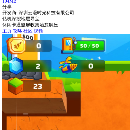
104MB
分享
开发商: 深圳云漫时光科技有限公司
钻机深挖地层寻宝
休闲
卡通
竖屏
收集
治愈
解压
主页
攻略
社区
视频