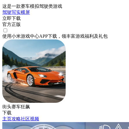
这是一款赛车模拟驾驶类游戏
驾驶
写实
横屏
立即下载
官方正版
使用小米游戏中心APP
下载
，领丰富游戏
福利
及
礼包
街头赛车狂飙
下载
主页
攻略
社区
视频