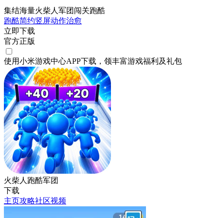
集结海量火柴人军团闯关跑酷
跑酷
简约
竖屏
动作
治愈
立即下载
官方正版
使用小米游戏中心APP
下载
，领丰富游戏
福利
及
礼包
火柴人跑酷军团
下载
主页
攻略
社区
视频