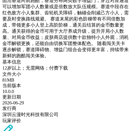
团沿赛道向前跑酷，赛道分布两类数字增益门，穿过对应通道
可以增加军团小人数量或是倍数放大队伍规模。赛道中段存在
红色敌方小人集群、齿轮机关障碍，触碰会削减己方小人，需
要及时变换路线规避。 赛道末尾的彩色阶梯带有不同倍数加
成，带领更多小人登上高阶阶梯，通关后结算的金币数量更
高。通关获得的金币可用于大厅养成升级，提升开局小人数
量、对局金币收益；皮肤商店提供数十款独特小人外观，消耗
金币解锁更换，还能自由切换军团整体配色。 随着闯关关卡
逐步解锁，赛道障碍物、增益门组合会变得更丰富，持续带来
新鲜的跑酷闯关体验。
基本信息
12岁以上；无需网络；付费下载
文件大小
81MB
当前版本
10.0.0
更新日期
2026-06-29
发行商
深圳云漫时光科技有限公司
玩家评价