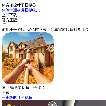
体育场捡叶子模拟器
休闲
卡通
横屏
模拟
收集
立即下载
官方正版
使用小米游戏中心APP
下载
，领丰富游戏
福利
及
礼包
落叶清理模拟-捡叶子模拟
下载
主页
攻略
社区
视频