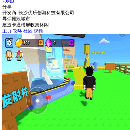
70MB
分享
开发商: 长沙优乐创游科技有限公司
导弹摧毁城市
建造
卡通
横屏
收集
休闲
主页
攻略
社区
视频