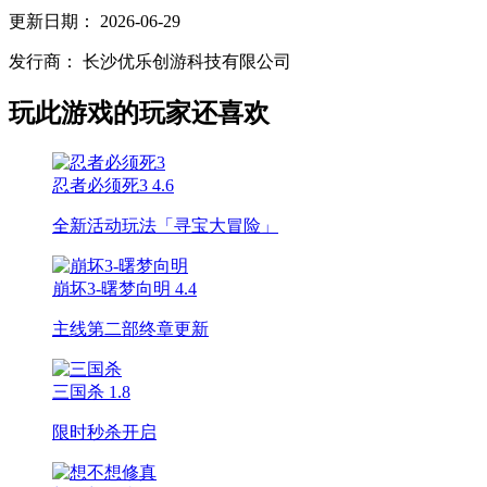
更新日期：
2026-06-29
发行商：
长沙优乐创游科技有限公司
玩此游戏的玩家还喜欢
忍者必须死3
4.6
全新活动玩法「寻宝大冒险」
崩坏3-曙梦向明
4.4
主线第二部终章更新
三国杀
1.8
限时秒杀开启