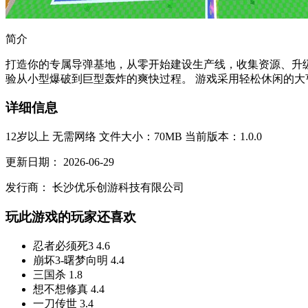
简介
打造你的专属导弹基地，从零开始建设生产线，收集资源、升
验从小型爆破到巨型轰炸的爽快过程。 游戏采用轻松休闲的大
详细信息
12岁以上
无需网络
文件大小：70MB
当前版本：1.0.0
更新日期：
2026-06-29
发行商：
长沙优乐创游科技有限公司
玩此游戏的玩家还喜欢
忍者必须死3
4.6
崩坏3-曙梦向明
4.4
三国杀
1.8
想不想修真
4.4
一刀传世
3.4