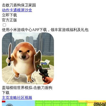
击败刀盾狗保卫家园
动作
卡通
横屏
沙盒
立即下载
官方正版
使用小米游戏中心APP
下载
，领丰富游戏
福利
及
礼包
盖瑞模组世界模拟-击败刀盾狗
下载
主页
攻略
社区
视频