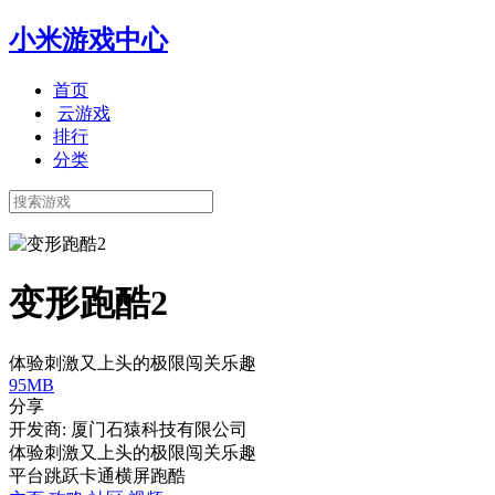
小米游戏中心
首页
云游戏
排行
分类
变形跑酷2
体验刺激又上头的极限闯关乐趣
95MB
分享
开发商: 厦门石猿科技有限公司
体验刺激又上头的极限闯关乐趣
平台跳跃
卡通
横屏
跑酷