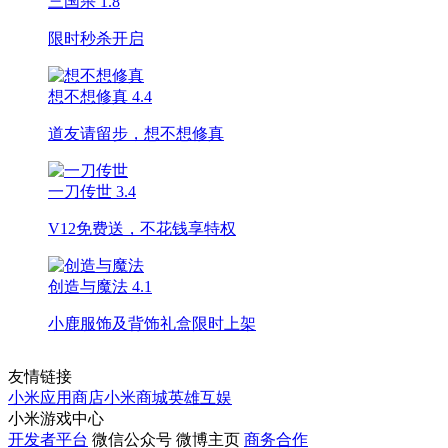
三国杀
1.8
限时秒杀开启
想不想修真
4.4
道友请留步，想不想修真
一刀传世
3.4
V12免费送，不花钱享特权
创造与魔法
4.1
小鹿服饰及背饰礼盒限时上架
友情链接
小米应用商店
小米商城
英雄互娱
小米游戏中心
开发者平台
微信公众号
微博主页
商务合作