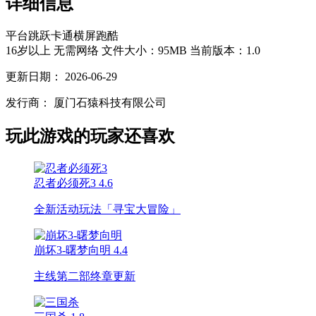
详细信息
平台跳跃
卡通
横屏
跑酷
16岁以上
无需网络
文件大小：95MB
当前版本：1.0
更新日期：
2026-06-29
发行商：
厦门石猿科技有限公司
玩此游戏的玩家还喜欢
忍者必须死3
4.6
全新活动玩法「寻宝大冒险」
崩坏3-曙梦向明
4.4
主线第二部终章更新