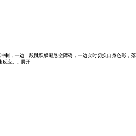
前冲刺，一边二段跳跃躲避悬空障碍，一边实时切换自身色彩，
应。...
展开