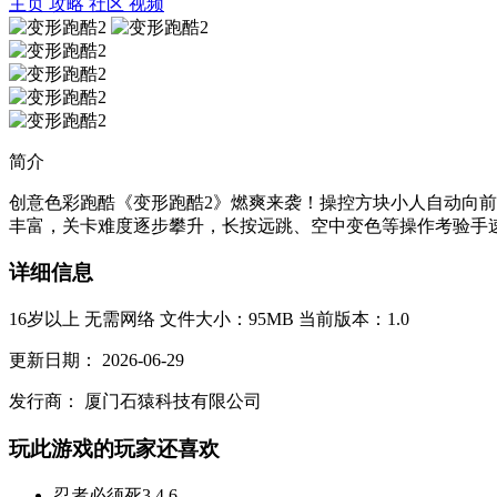
主页
攻略
社区
视频
简介
创意色彩跑酷《变形跑酷2》燃爽来袭！操控方块小人自动向
丰富，关卡难度逐步攀升，长按远跳、空中变色等操作考验手速反
详细信息
16岁以上
无需网络
文件大小：95MB
当前版本：1.0
更新日期：
2026-06-29
发行商：
厦门石猿科技有限公司
玩此游戏的玩家还喜欢
忍者必须死3
4.6