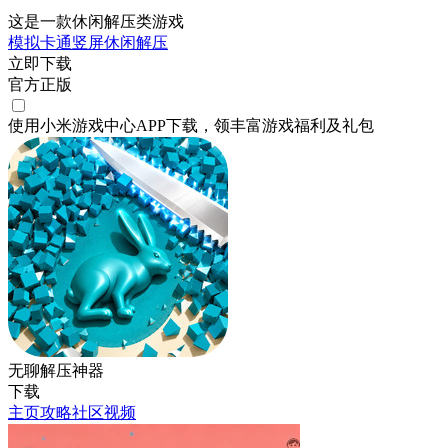
这是一款休闲解压类游戏
模拟
卡通
竖屏
休闲
解压
立即下载
官方正版
使用小米游戏中心APP
下载
，领丰富游戏
福利
及
礼包
无聊解压神器
下载
主页
攻略
社区
视频