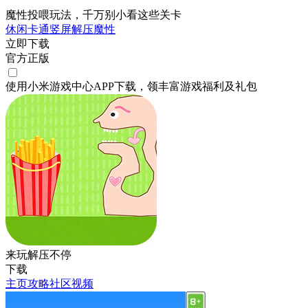
魔性投喂玩法，千万别小看这些关卡
休闲
卡通
竖屏
解压
魔性
立即下载
官方正版
使用小米游戏中心APP
下载
，领丰富游戏
福利
及
礼包
来玩解压不停
下载
主页
攻略
社区
视频