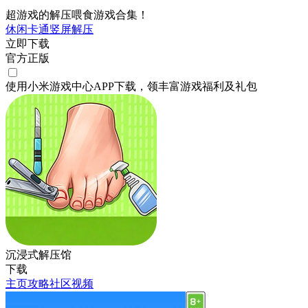
超游戏的解压喂食游戏合集！
休闲
卡通
竖屏
解压
立即下载
官方正版
使用小米游戏中心APP
下载
，领丰富游戏
福利
及
礼包
沉浸式解压馆
下载
主页
攻略
社区
视频