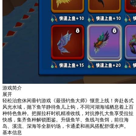
游戏简介
展开
轻松治愈休闲垂钓游戏《最强钓鱼大师》惬意上线！奔赴各式
风光水域，抛下鱼竿静待鱼儿上钩，不同河湖海域栖息着上百
种特色鱼种。把握拉杆时机精准收线，对抗挣扎大鱼享受拉扯
快感，集齐鱼种解锁图鉴。升级鱼竿、鱼线与鱼饵，前往海
岛、溪流、深海等全新钓场，卡通柔和画风搭配舒缓水声。
基本信息