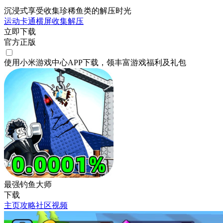
沉浸式享受收集珍稀鱼类的解压时光
运动
卡通
横屏
收集
解压
立即下载
官方正版
使用小米游戏中心APP
下载
，领丰富游戏
福利
及
礼包
最强钓鱼大师
下载
主页
攻略
社区
视频