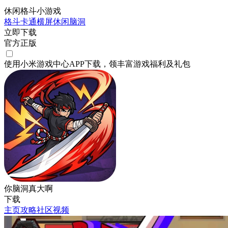
休闲格斗小游戏
格斗
卡通
横屏
休闲
脑洞
立即下载
官方正版
使用小米游戏中心APP
下载
，领丰富游戏
福利
及
礼包
你脑洞真大啊
下载
主页
攻略
社区
视频