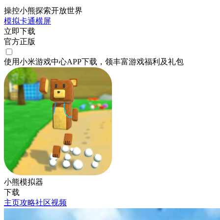
操控小熊探索开放世界
模拟
卡通
横屏
立即下载
官方正版
使用小米游戏中心APP
下载
，领丰富游戏
福利
及
礼包
小熊模拟器
下载
主页
攻略
社区
视频