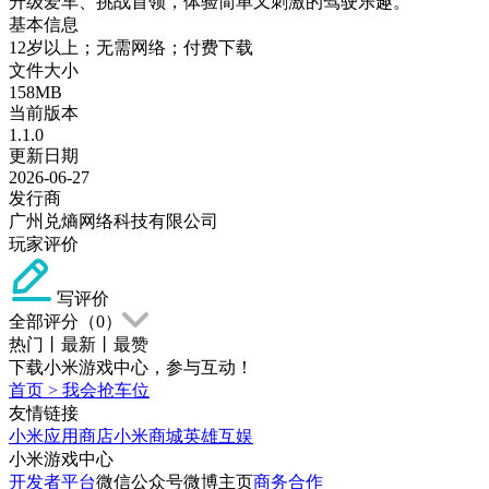
升级爱车、挑战首领，体验简单又刺激的驾驶乐趣。
基本信息
12岁以上；无需网络；付费下载
文件大小
158MB
当前版本
1.1.0
更新日期
2026-06-27
发行商
广州兑熵网络科技有限公司
玩家评价
写评价
全部评分（
0
）
热门
丨
最新
丨
最赞
下载小米游戏中心，参与互动！
首页
>
我会抢车位
友情链接
小米应用商店
小米商城
英雄互娱
小米游戏中心
开发者平台
微信公众号
微博主页
商务合作