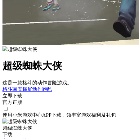
超级蜘蛛大侠
这是一款格斗的动作冒险游戏。
格斗
写实
横屏
动作
跑酷
立即下载
官方正版
使用小米游戏中心APP
下载
，领丰富游戏
福利
及
礼包
超级蜘蛛大侠
下载