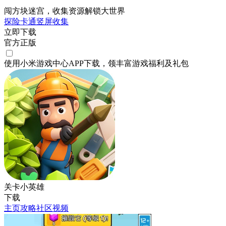
闯方块迷宫，收集资源解锁大世界
探险
卡通
竖屏
收集
立即下载
官方正版
使用小米游戏中心APP
下载
，领丰富游戏
福利
及
礼包
关卡小英雄
下载
主页
攻略
社区
视频