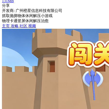
131MB
分享
开发商: 广州橙星信息科技有限公司
抓取抛掷物体休闲解压小游戏
物理
卡通
竖屏
休闲
解压
治愈
主页
攻略
社区
视频