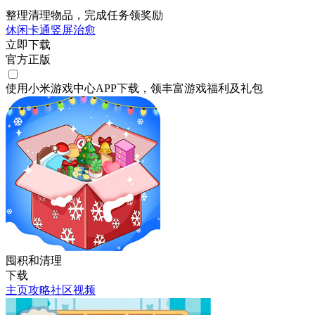
整理清理物品，完成任务领奖励
休闲
卡通
竖屏
治愈
立即下载
官方正版
使用小米游戏中心APP
下载
，领丰富游戏
福利
及
礼包
囤积和清理
下载
主页
攻略
社区
视频