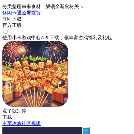
分类整理串串食材，解锁全新食材关卡
休闲
卡通
竖屏
益智
立即下载
官方正版
使用小米游戏中心APP
下载
，领丰富游戏
福利
及
礼包
点了就别停
下载
主页
攻略
社区
视频